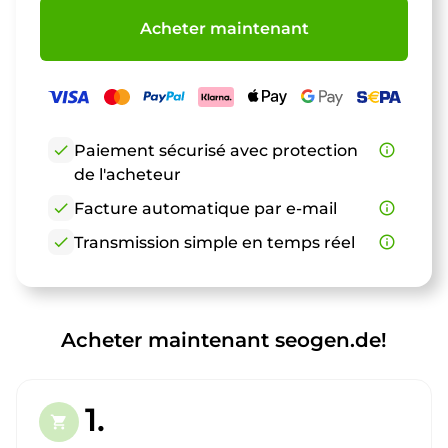
Acheter maintenant
check
Paiement sécurisé avec protection
info_outline
de l'acheteur
check
Facture automatique par e-mail
info_outline
check
Transmission simple en temps réel
info_outline
Acheter maintenant seogen.de!
1.
shopping_cart