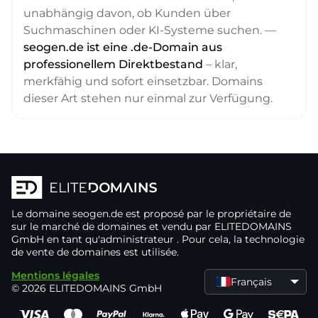
unabhängig davon, ob Kunden über
Suchmaschinen oder KI-Systeme suchen. —
seogen.de ist eine .de-Domain aus
professionellem Direktbestand
– klar,
merkfähig und sofort einsetzbar. Domains
dieser Art stehen nur einmal zur Verfügung.
Le domaine
seogen.de
est proposé par le propriétaire de
sur le marché de domaines
et vendu par ELITEDOMAINS
GmbH en tant qu'administrateur
. Pour cela, la technologie
de vente de domaines
est utilisée.
Mentions légales
Français
© 2026 ELITEDOMAINS GmbH