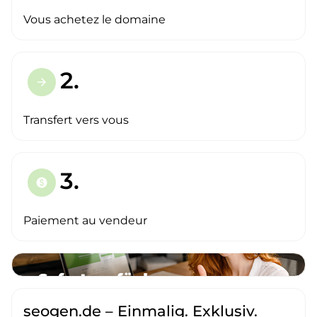
Vous achetez le domaine
2.
arrow_forward
Transfert vers vous
3.
paid
Paiement au vendeur
seogen.de – Einmalig. Exklusiv.