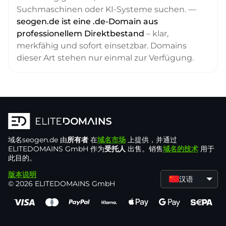
Suchmaschinen oder KI-Systeme suchen. —
seogen.de ist eine .de-Domain aus
professionellem Direktbestand
– klar,
merkfähig und sofort einsetzbar. Domains
dieser Art stehen nur einmal zur Verfügung.
域名
seogen.de
由
所有者
在
域名市场
上提供，并通过
ELITEDOMAINS GmbH 作为
受托人
出售。销售
域名的技术
用于
此目的。
版本说明
汉语
© 2026 ELITEDOMAINS GmbH