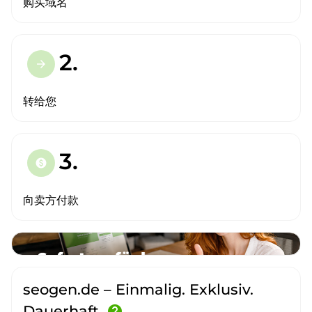
购买域名
2.
arrow_forward
转给您
3.
paid
向卖方付款
seogen.de – Einmalig. Exklusiv.
Dauerhaft.
help